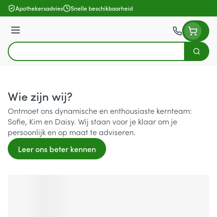
Ga naar de inhoud
Apothekersadvies
Snelle beschikbaarheid
Menu
Zoek
Product, merk, categorie...
Wie zijn wij?
Ontmoet ons dynamische en enthousiaste kernteam:
Sofie, Kim en Daisy. Wij staan voor je klaar om je
persoonlijk en op maat te adviseren.
Leer ons beter kennen