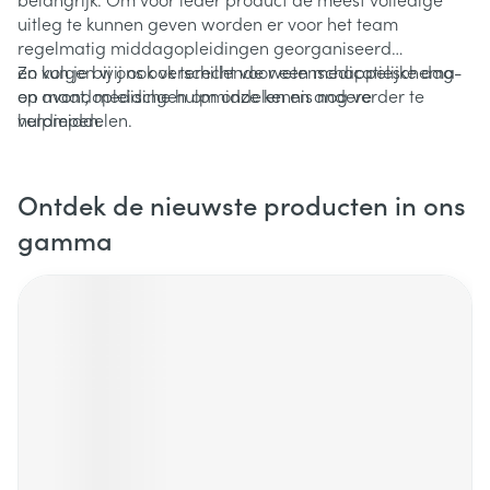
uitleg te kunnen geven worden er voor het team
regelmatig middagopleidingen georganiseerd
en volgen wij ook verschillende wetenschappelijke dag-
Zo kun je bij ons ook terecht voor een medicatieschema
en avondopleidingen om onze kennis nog verder te
op maat, medische hulpmiddelen en andere
verdiepen.
hulpmiddelen.
Ontdek de nieuwste producten in ons
gamma