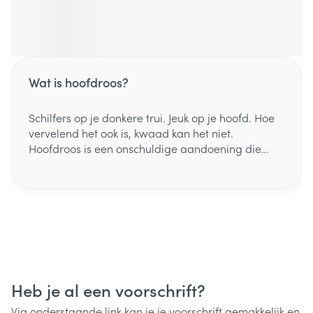
Wat is hoofdroos?
Schilfers op je donkere trui. Jeuk op je hoofd. Hoe
vervelend het ook is, kwaad kan het niet.
Hoofdroos is een onschuldige aandoening die
veel voorkomt. Vaak begint het in de puberteit.
Ongeveer de helft van de 20-jarigen heeft er last
van, mannen iets vaker dan vrouwen. Meestal
verdwijnt het vanzelf na je vijftigste.
Heb je al een voorschrift?
Via onderstaande link kan je je voorschrift gemakkelijk en