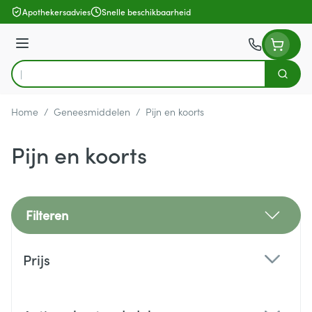
Ga naar de inhoud
Apothekersadvies
Snelle beschikbaarheid
Menu
Zoek
Product, merk, categorie...
Home
/
Geneesmiddelen
/
Pijn en koorts
Pijn en koorts
Filteren
Doorgaan naar productlijst
Prijs
filter