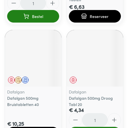
€ 6,63
Bestel
Reserveer
Geneesmiddel
Op voorschrift
Schriftelijke aanvraag
Geneesmiddel
Dafalgan
Dafalgan
Dafalgan 500mg
Dafalgan 500mg Droog
Bruistabletten 40
Tabl 20
€ 4,34
Aantal
€ 10,25