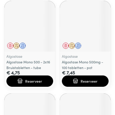
Geneesmiddel
Op voorschrift
Schriftelijke aanvraag
Geneesmiddel
Op voorschrift
Schriftelijke aanvraag
Algostase
Algostase
Algostase Mono 500 - 2x16
Algostase Mono 500mg -
Bruistabletten - tube
100 tabletten - pot
€ 4,75
€ 7,45
Reserveer
Reserveer