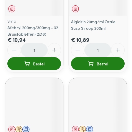
Geneesmiddel
Geneesmiddel
Smb
Algidrin 20mg/ml Orale
Afebryl 200mg/300mg - 32
Susp Siroop 200ml
Bruistabletten (2x16)
€ 10,94
€ 10,89
Aantal
Aantal
Bestel
Bestel
Geneesmiddel
Op voorschrift
Schriftelijke aanvraag
Geneesmiddel
Op voorschrift
Schriftelijke aanvraag