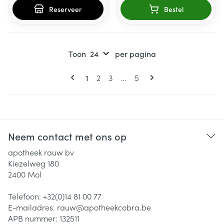
Reserveer
Bestel
Toon
per pagina
Pagina's
U lees momenteel pagina
Pagina
Pagina
Pagina
1
2
3
...
5
Neem contact met ons op
apotheek rauw bv
Kiezelweg 180
2400
Mol
Telefoon:
+32(0)14 81 00 77
E-mailadres:
rauw@
apotheekcobra.be
APB nummer:
132511