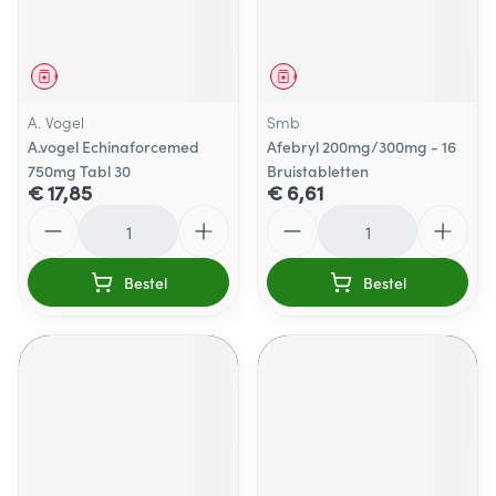
Geneesmiddel
Geneesmiddel
A. Vogel
Smb
A.vogel Echinaforcemed
Afebryl 200mg/300mg - 16
750mg Tabl 30
Bruistabletten
€ 17,85
€ 6,61
Aantal
Aantal
Bestel
Bestel