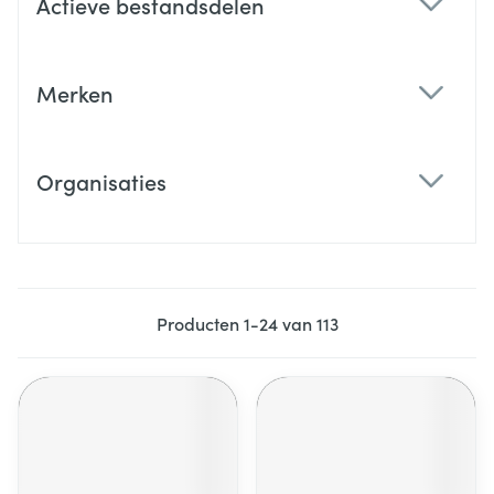
Actieve bestandsdelen
filter
Merken
filter
Organisaties
filter
Producten
1
-
24
van
113