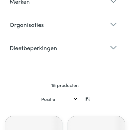
Merken
filter
Organisaties
filter
Dieetbeperkingen
filter
15
producten
Sorteer op: