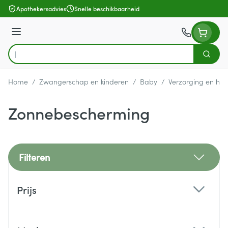
Ga naar de inhoud
Apothekersadvies
Snelle beschikbaarheid
Menu
Zoek
Product, merk, categorie...
Home
/
Zwangerschap en kinderen
/
Baby
/
Verzorging en hyg
Zonnebescherming
Filteren
Doorgaan naar productlijst
Prijs
filter