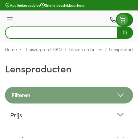
Ga naar de inhoud
Apothekersadvies
Snelle beschikbaarheid
Menu
Zoek
Product, merk, categorie...
Home
/
Thuiszorg en EHBO
/
Lenzen en brillen
/
Lensproducte
Lensproducten
Filteren
Doorgaan naar productlijst
Prijs
filter