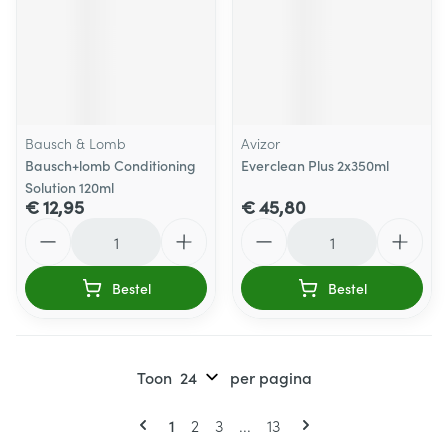
Bausch & Lomb
Avizor
Bausch+lomb Conditioning
Everclean Plus 2x350ml
Solution 120ml
€ 12,95
€ 45,80
Aantal
Aantal
Bestel
Bestel
Toon
per pagina
Pagina's
U lees momenteel pagina
Pagina
Pagina
Pagina
1
2
3
...
13