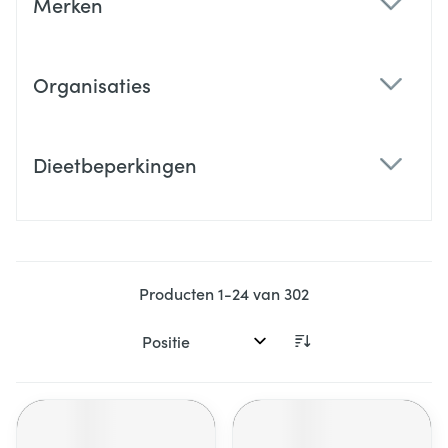
Merken
filter
Organisaties
filter
Dieetbeperkingen
filter
Producten
1
-
24
van
302
Sorteer op: