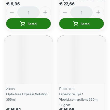
€ 6,95
€ 22,66
Aantal
Aantal
Bestel
Bestel
Alcon
Febelcare
Opti-free Express Solution
Febelcare Eye 1
355ml
Vloeist.contactlens 350ml
1+1grat.
€ 16,52
€ 16,95