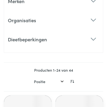
Merken
filter
Organisaties
filter
Dieetbeperkingen
filter
Producten
1
-
24
van
44
Sorteer op: