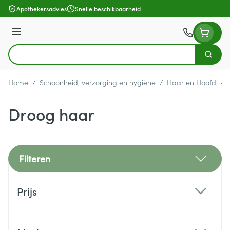
Ga naar de inhoud
Apothekersadvies
Snelle beschikbaarheid
Menu
Zoek
Product, merk, categorie...
Home
/
Schoonheid, verzorging en hygiëne
/
Haar en Hoofd
/
Droog haar
Filteren
Doorgaan naar productlijst
Prijs
filter