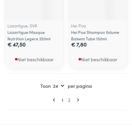
Lazartigue, SVR
Hei Poa
Lazartigue Masque
Hei Poa Shampoo Volume
Nutrition Legere 250ml
Balsem Tube 150ml
€ 47,50
€ 7,80
Niet beschikbaar
Niet beschikbaar
Toon
per pagina
Pagina's
U lees momenteel pagina
Pagina
1
2