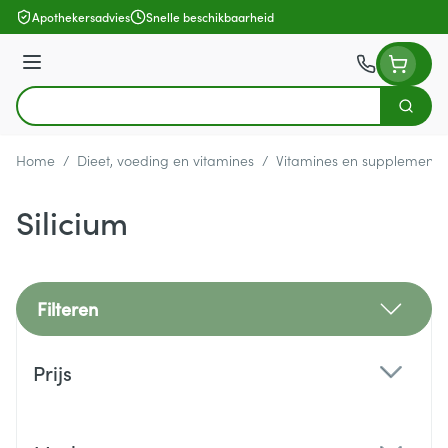
Ga naar de inhoud
Apothekersadvies
Snelle beschikbaarheid
Menu
Zoek
Product, merk, categorie...
Home
/
Dieet, voeding en vitamines
/
Vitamines en supplemente
Silicium
Filteren
Doorgaan naar productlijst
Prijs
filter