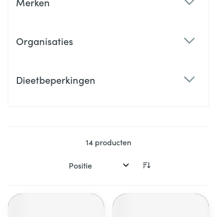
Merken
filter
Organisaties
filter
Dieetbeperkingen
filter
14
producten
Sorteer op: