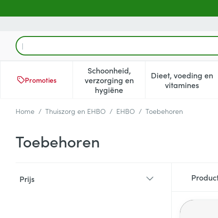
Ga naar de inhoud
Product, merk, categorie...
Schoonheid,
Dieet, voeding en
verzorging en
Promoties
Toon submenu voor Schoonheid
Toon subm
vitamines
hygiëne
Home
/
Thuiszorg en EHBO
/
EHBO
/
Toebehoren
Toebehoren
Doorgaan naar productlijst
Produc
Prijs
filter