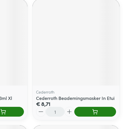
Cederroth
3ml Xl
Cederroth Beademingsmasker In Etui
€ 8,71
Aantal