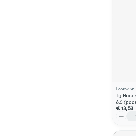
Lohmann 
Tg Hands
8,5 (paa
€ 13,53
Aantal