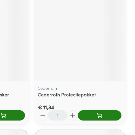
Cederroth
sker
Cederroth Protectiepakket
€ 11,34
Aantal