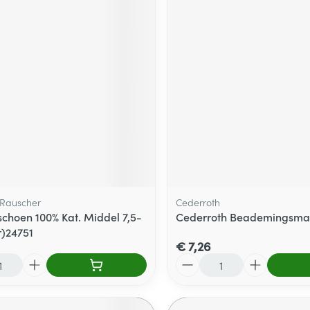
Rauscher
Cederroth
choen 100% Kat. Middel 7,5-
Cederroth Beademingsma
r)24751
€ 7,26
Aantal