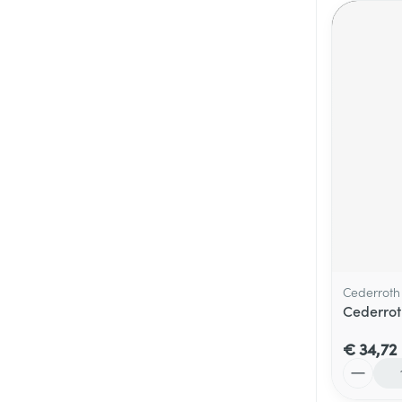
Cederroth
Cederrot
€ 34,72
Aantal