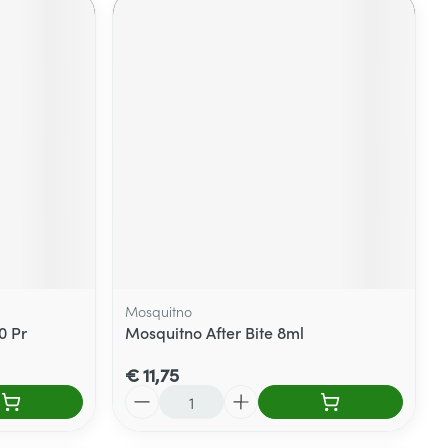
Mosquitno
0 Pr
Mosquitno After Bite 8ml
€ 11,75
Aantal