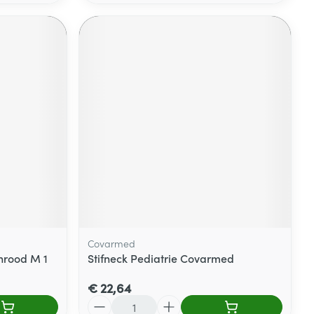
Covarmed
nrood M 1
Stifneck Pediatrie Covarmed
€ 22,64
Aantal