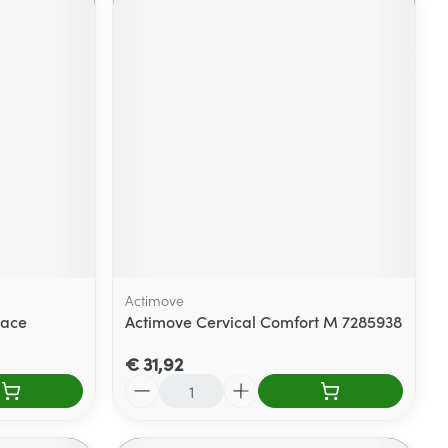
Actimove
race
Actimove Cervical Comfort M 7285938
€ 31,92
Aantal