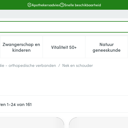
Apothekersadvies
Snelle beschikbaarheid
Zwangerschap en
Natuur
Vitaliteit 50+
, verzorging en hygiëne categorie
enu voor Dieet, voeding en vitamines categorie
Toon submenu voor Zwangerschap en kinderen cat
Toon submenu voor Vitaliteit 5
Toon subm
kinderen
geneeskunde
ie - orthopedische verbanden
/
Nek en schouder
ten
1
-
24
van
161