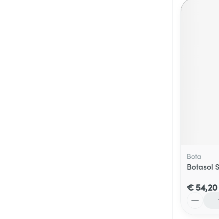
Bota
Botasol 
€ 54,20
Aantal