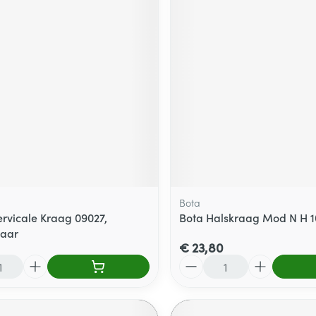
Bota
ervicale Kraag 09027,
Bota Halskraag Mod N H 
aar
€ 23,80
Aantal