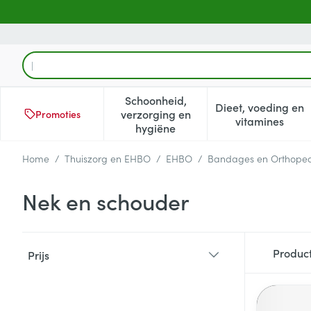
Ga naar de inhoud
Product, merk, categorie...
Schoonheid,
Dieet, voeding en
verzorging en
Promoties
Toon submenu voor Schoonheid
Toon subm
vitamines
hygiëne
Home
/
Thuiszorg en EHBO
/
EHBO
/
Bandages en Orthoped
Nek en schouder
Doorgaan naar productlijst
Produc
Prijs
filter