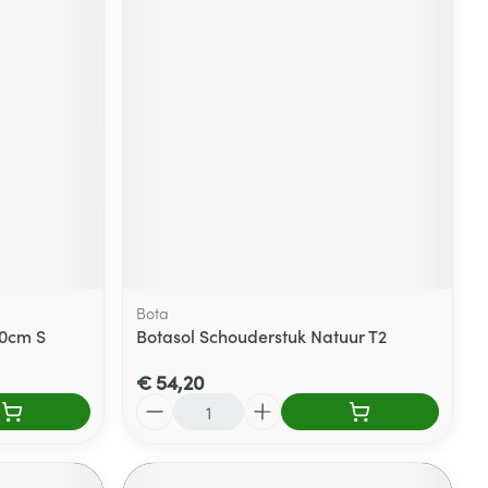
Bota
10cm S
Botasol Schouderstuk Natuur T2
€ 54,20
Aantal