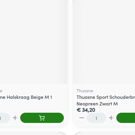
e
Thuasne
e Halskraag Beige M 1
Thuasne Sport Schouderb
Neopreen Zwart M
€ 34,20
Aantal