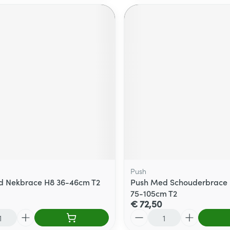
Push
d Nekbrace H8 36-46cm T2
Push Med Schouderbrace P
75-105cm T2
€ 72,50
Aantal