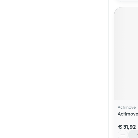
Actimove
Actimove
€ 31,92
Aantal