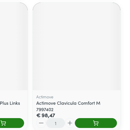
Actimove
lus Links
Actimove Clavicula Comfort M
7997402
€ 98,47
Aantal