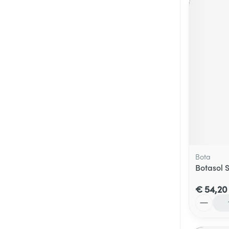
Bota
Botasol 
€ 54,20
Aantal