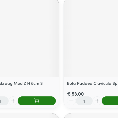
skraag Mod Z H 8cm S
Bota Padded Clavicula Spl
€ 53,00
Aantal