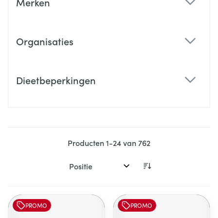
Merken
filter
Organisaties
filter
Dieetbeperkingen
filter
Producten
1
-
24
van
762
Sorteer op:
PROMO
PROMO