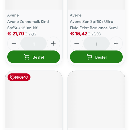
Avene
Avene
Avene Zonnemelk Kind
Avene Zon Spf50+ Ultra
Spf50+ 250ml Nf
Fluid Eclat Radiance 50ml
€ 21,70
€ 18,42
€ 27,12
€ 23,03
Aantal
Aantal
Bestel
Bestel
PROMO