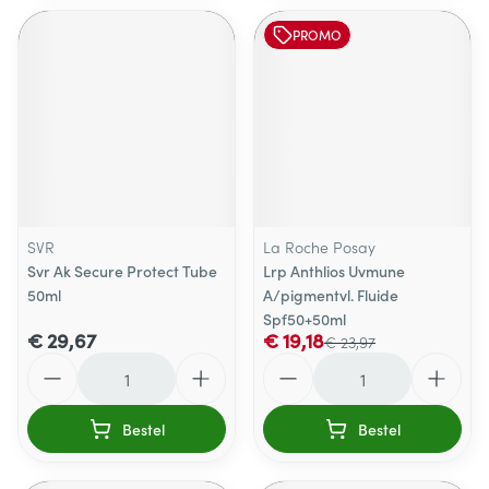
PROMO
SVR
La Roche Posay
Svr Ak Secure Protect Tube
Lrp Anthlios Uvmune
50ml
A/pigmentvl. Fluide
Spf50+50ml
€ 29,67
€ 19,18
€ 23,97
Aantal
Aantal
Bestel
Bestel