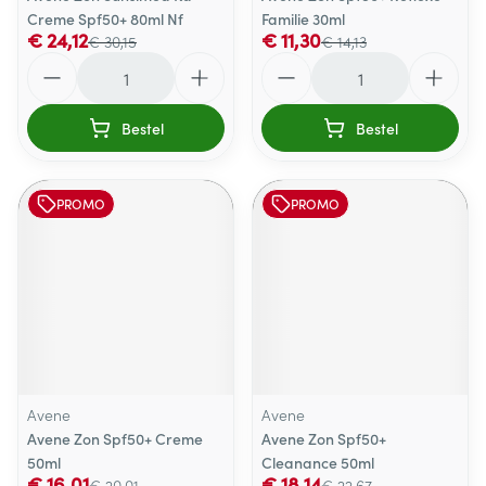
Creme Spf50+ 80ml Nf
Familie 30ml
€ 24,12
€ 11,30
€ 30,15
€ 14,13
Aantal
Aantal
Bestel
Bestel
PROMO
PROMO
Avene
Avene
Avene Zon Spf50+ Creme
Avene Zon Spf50+
50ml
Cleanance 50ml
€ 16,01
€ 18,14
€ 20,01
€ 22,67