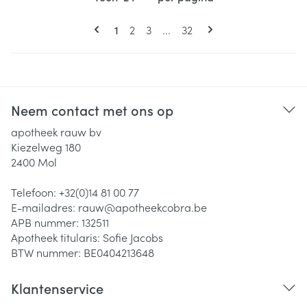
Pagina's
U lees momenteel pagina
Pagina
Pagina
Pagina
1
2
3
...
32
Neem contact met ons op
apotheek rauw bv
Kiezelweg 180
2400
Mol
Telefoon:
+32(0)14 81 00 77
E-mailadres:
rauw@
apotheekcobra.be
APB nummer:
132511
Apotheek titularis:
Sofie Jacobs
BTW nummer:
BE0404213648
Klantenservice