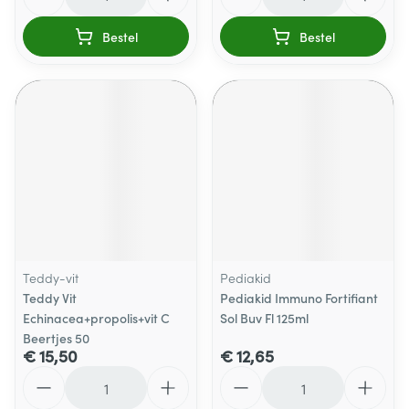
Bestel
Bestel
Teddy-vit
Pediakid
Teddy Vit
Pediakid Immuno Fortifiant
Echinacea+propolis+vit C
Sol Buv Fl 125ml
Beertjes 50
€ 15,50
€ 12,65
Aantal
Aantal