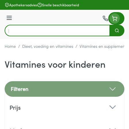
Ga naar de inhoud
Apothekersadvies
Snelle beschikbaarheid
Menu
Zoek
Product, merk, categorie...
Home
/
Dieet, voeding en vitamines
/
Vitamines en supplemente
Vitamines voor kinderen
Filteren
Doorgaan naar productlijst
Prijs
filter