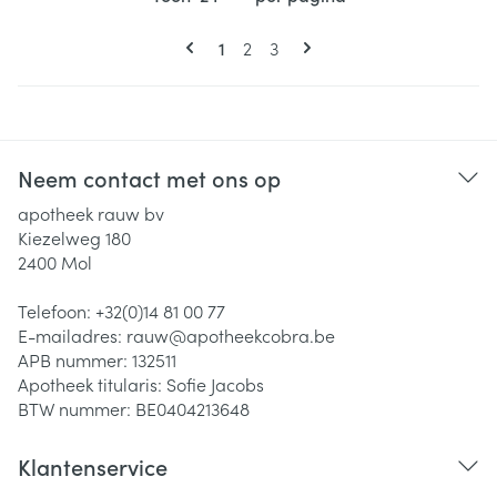
Pagina's
U lees momenteel pagina
Pagina
Pagina
1
2
3
Neem contact met ons op
apotheek rauw bv
Kiezelweg 180
2400
Mol
Telefoon:
+32(0)14 81 00 77
E-mailadres:
rauw@
apotheekcobra.be
APB nummer:
132511
Apotheek titularis:
Sofie Jacobs
BTW nummer:
BE0404213648
Klantenservice