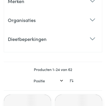
Merken
filter
Organisaties
filter
Dieetbeperkingen
filter
Producten
1
-
24
van
62
Sorteer op: