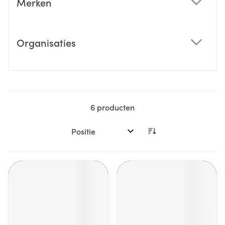
Merken
filter
Organisaties
filter
6
producten
Sorteer op: