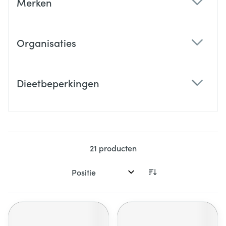
Merken
filter
Organisaties
filter
Dieetbeperkingen
filter
21
producten
Sorteer op: