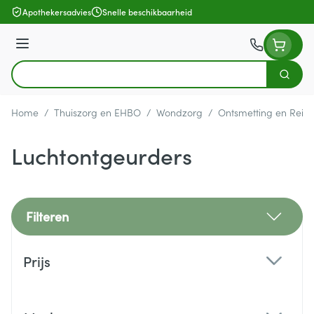
Ga naar de inhoud
Apothekersadvies
Snelle beschikbaarheid
Menu
Zoek
Product, merk, categorie...
Home
/
Thuiszorg en EHBO
/
Wondzorg
/
Ontsmetting en Reini
Luchtontgeurders
Filteren
Doorgaan naar productlijst
Prijs
filter