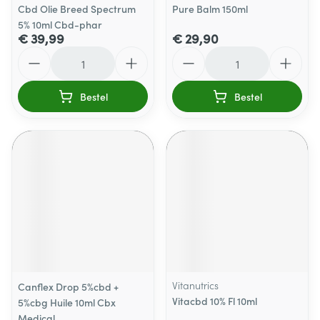
Cbd Olie Breed Spectrum
Pure Balm 150ml
5% 10ml Cbd-phar
€ 39,99
€ 29,90
Aantal
Aantal
Bestel
Bestel
Vitanutrics
Canflex Drop 5%cbd +
Vitacbd 10% Fl 10ml
5%cbg Huile 10ml Cbx
Medical