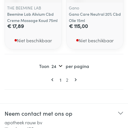
THE BEEMINE LAB
Gano
Beemine Lab Alivium Cbd
Gano Care Neutral 20% Cbd
Creme Massage Koud 75ml
Olie 15ml
€ 17,89
€ 115,00
Niet beschikbaar
Niet beschikbaar
Toon
per pagina
Pagina's
U lees momenteel pagina
Pagina
1
2
Neem contact met ons op
apotheek rauw bv