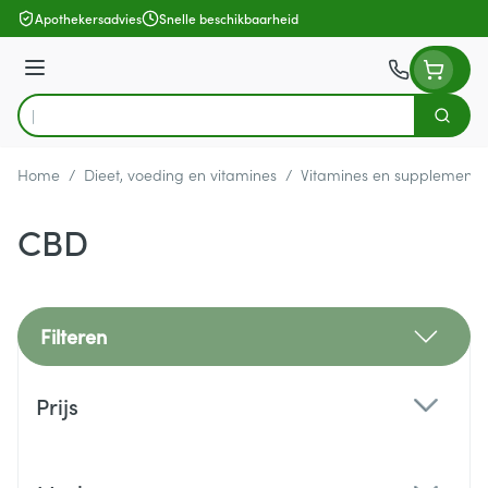
Ga naar de inhoud
Apothekersadvies
Snelle beschikbaarheid
Menu
Zoek
Product, merk, categorie...
Home
/
Dieet, voeding en vitamines
/
Vitamines en supplemente
CBD
Filteren
Doorgaan naar productlijst
Prijs
filter