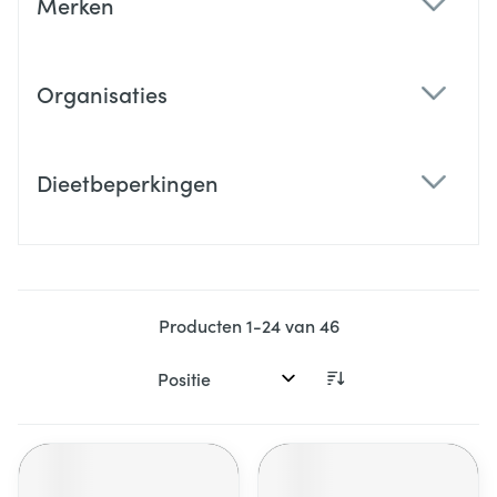
Merken
filter
Organisaties
filter
Dieetbeperkingen
filter
Producten
1
-
24
van
46
Sorteer op: