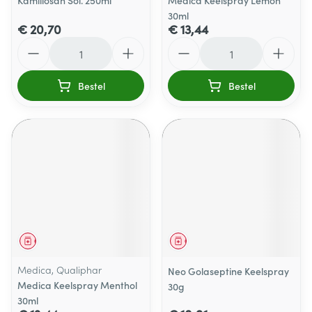
Kamillosan Sol. 250ml
Medica Keelspray Lemon
30ml
€ 20,70
€ 13,44
Aantal
Aantal
Bestel
Bestel
Geneesmiddel
Geneesmiddel
Medica, Qualiphar
Neo Golaseptine Keelspray
Medica Keelspray Menthol
30g
30ml