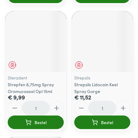
Geneesmiddel
Geneesmiddel
Steradent
Strepsils
Strepfen 8,75mg Spray
Strepsils Lidocain Keel
Oromucosaal Opl 15ml
Spray Gorge
€ 9,99
€ 11,52
Aantal
Aantal
Bestel
Bestel