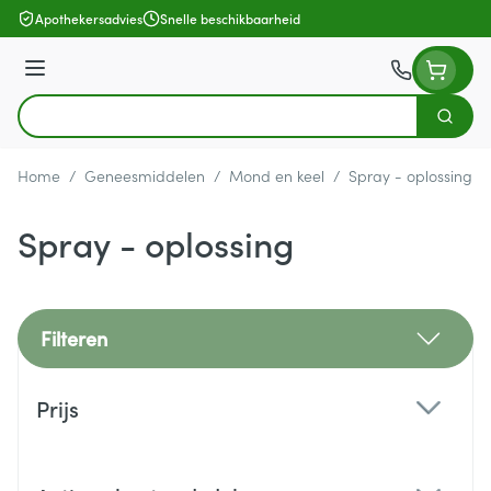
Ga naar de inhoud
Apothekersadvies
Snelle beschikbaarheid
Menu
Zoek
Product, merk, categorie...
Home
/
Geneesmiddelen
/
Mond en keel
/
Spray - oplossing
Spray - oplossing
Filteren
Doorgaan naar productlijst
Prijs
filter