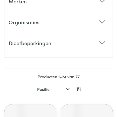
Merken
filter
Organisaties
filter
Dieetbeperkingen
filter
Producten
1
-
24
van
77
Sorteer op: