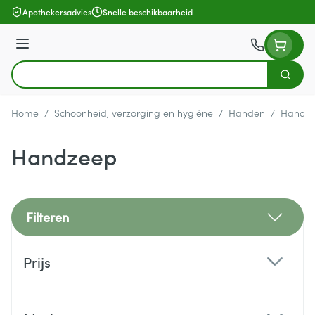
Ga naar de inhoud
Apothekersadvies
Snelle beschikbaarheid
Menu
Zoek
Product, merk, categorie...
Home
/
Schoonheid, verzorging en hygiëne
/
Handen
/
Handhy
Handzeep
Filteren
Doorgaan naar productlijst
Prijs
filter