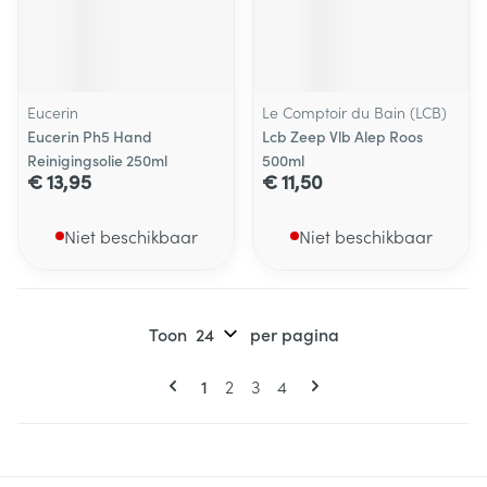
Eucerin
Le Comptoir du Bain (LCB)
Eucerin Ph5 Hand
Lcb Zeep Vlb Alep Roos
Reinigingsolie 250ml
500ml
€ 13,95
€ 11,50
Niet beschikbaar
Niet beschikbaar
Toon
per pagina
Pagina's
U lees momenteel pagina
Pagina
Pagina
Pagina
1
2
3
4