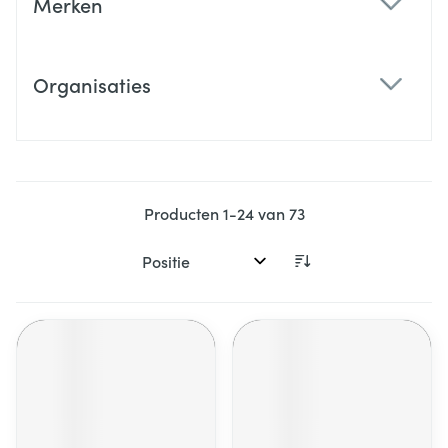
Merken
filter
Organisaties
filter
Producten
1
-
24
van
73
Sorteer op: