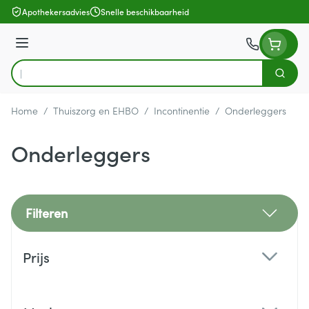
Ga naar de inhoud
Apothekersadvies
Snelle beschikbaarheid
Menu
Zoek
Product, merk, categorie...
Home
/
Thuiszorg en EHBO
/
Incontinentie
/
Onderleggers
Onderleggers
Filteren
Doorgaan naar productlijst
Prijs
filter