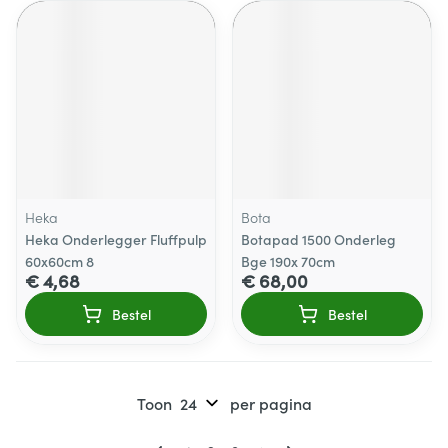
Heka
Bota
Heka Onderlegger Fluffpulp
Botapad 1500 Onderleg
60x60cm 8
Bge 190x 70cm
€ 4,68
€ 68,00
Bestel
Bestel
Toon
per pagina
Pagina's