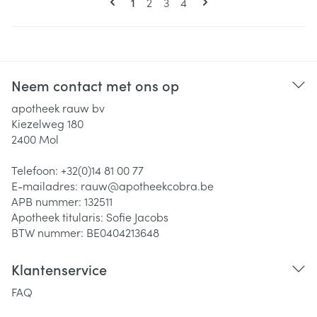
U lees momenteel pagina
Pagina
Pagina
Pagina
1
2
3
4
Neem contact met ons op
apotheek rauw bv
Kiezelweg 180
2400
Mol
Telefoon:
+32(0)14 81 00 77
E-mailadres:
rauw@
apotheekcobra.be
APB nummer:
132511
Apotheek titularis:
Sofie Jacobs
BTW nummer:
BE0404213648
Klantenservice
FAQ