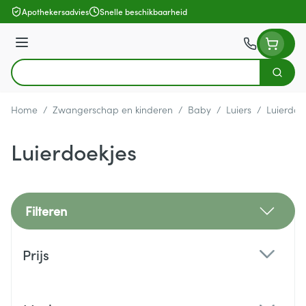
Ga naar de inhoud
Apothekersadvies
Snelle beschikbaarheid
Menu
Zoek
Product, merk, categorie...
Home
/
Zwangerschap en kinderen
/
Baby
/
Luiers
/
Luierdoe
Luierdoekjes
Filteren
Doorgaan naar productlijst
Prijs
filter