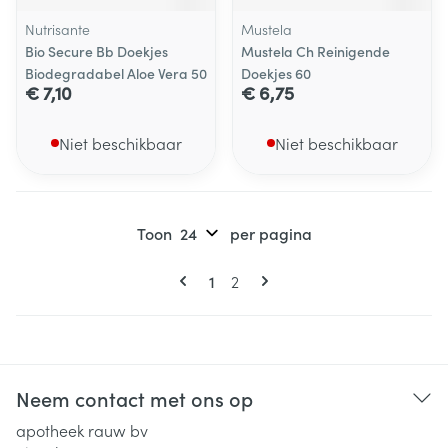
Nutrisante
Mustela
Bio Secure Bb Doekjes
Mustela Ch Reinigende
Biodegradabel Aloe Vera 50
Doekjes 60
€ 7,10
€ 6,75
Niet beschikbaar
Niet beschikbaar
Toon
per pagina
Pagina's
U lees momenteel pagina
Pagina
1
2
Neem contact met ons op
apotheek rauw bv