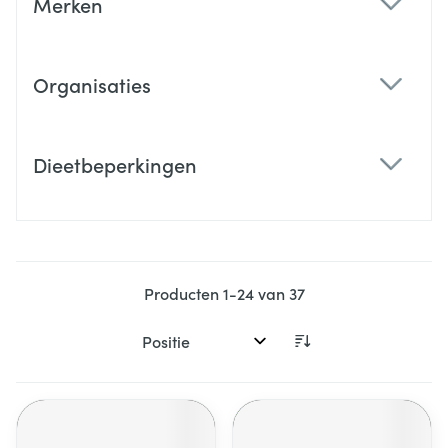
Merken
filter
Organisaties
filter
Dieetbeperkingen
filter
Producten
1
-
24
van
37
Sorteer op: