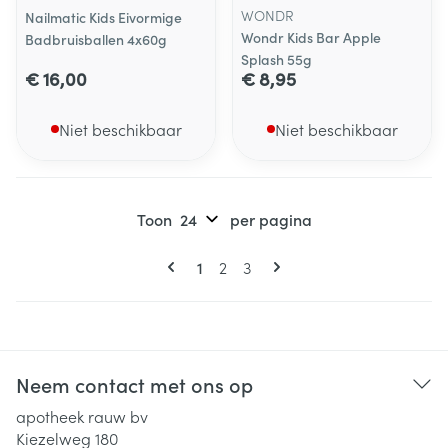
WONDR
Nailmatic Kids Eivormige
Wondr Kids Bar Apple
Badbruisballen 4x60g
Splash 55g
€ 16,00
€ 8,95
Niet beschikbaar
Niet beschikbaar
Toon
per pagina
Pagina's
U lees momenteel pagina
Pagina
Pagina
1
2
3
Neem contact met ons op
apotheek rauw bv
Kiezelweg 180