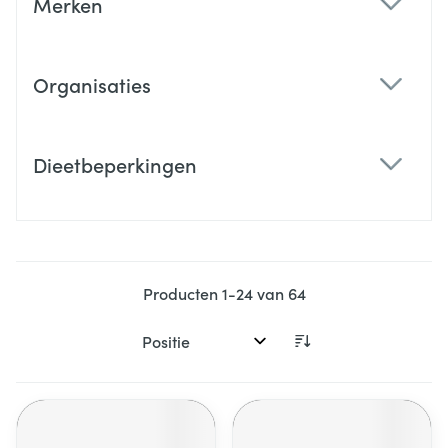
Merken
filter
Organisaties
filter
Dieetbeperkingen
filter
Producten
1
-
24
van
64
Sorteer op: