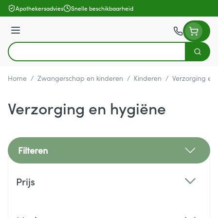
Ga naar de inhoud
Apothekersadvies
Snelle beschikbaarheid
Menu
Zoek
Product, merk, categorie...
Home
/
Zwangerschap en kinderen
/
Kinderen
/
Verzorging en
Verzorging en hygiëne
Filteren
Doorgaan naar productlijst
Prijs
filter