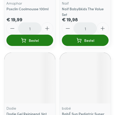
Amophar
Naif
Poxclin Coolmousse 100ml
Naif Baby&kids The Value
Set
€ 19,99
€ 19,98
Aantal
Aantal
Bestel
Bestel
Dodie
babé
Dodie Gel Reinigend 3in1
BabÉ Sun Pediatric Super