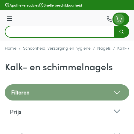
Ga naar de inhoud
Apothekersadvies
Snelle beschikbaarheid
Menu
Zoek
Product, merk, categorie...
Home
/
Schoonheid, verzorging en hygiëne
/
Nagels
/
Kalk- en
Kalk- en schimmelnagels
Filteren
Doorgaan naar productlijst
Prijs
filter