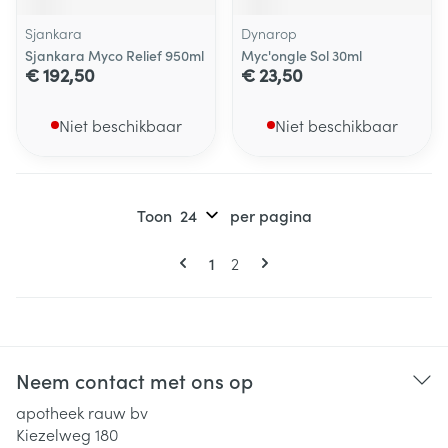
Sjankara
Dynarop
Sjankara Myco Relief 950ml
Myc'ongle Sol 30ml
€ 192,50
€ 23,50
Niet beschikbaar
Niet beschikbaar
Toon
per pagina
Pagina's
U lees momenteel pagina
Pagina
1
2
Neem contact met ons op
apotheek rauw bv
Kiezelweg 180