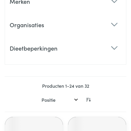
Merken
filter
Organisaties
filter
Dieetbeperkingen
filter
Producten
1
-
24
van
32
Sorteer op: