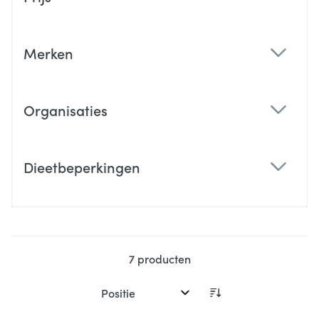
filter
Merken
filter
Organisaties
filter
Dieetbeperkingen
filter
7
producten
Sorteer op: