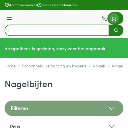
Ga naar de inhoud
Apothekersadvies
Snelle beschikbaarheid
Menu
Zoek
Product, merk, categorie...
de apotheek is gesloten, sorry voor het ongemak!
Home
/
Schoonheid, verzorging en hygiëne
/
Nagels
/
Nagelbij
Nagelbijten
Filteren
Doorgaan naar productlijst
Prijs