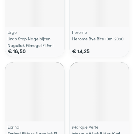
Urgo
herome
Urgo Stop Nagelbijten
Herome Bye Bite 10ml 2090
Nagellak Filmogel Fl 9ml
€ 16,50
€ 14,25
Ecrinal
Marque Verte
Ecrinal Bittere Nagellak Fl
Marque V Lak Bitter 10ml