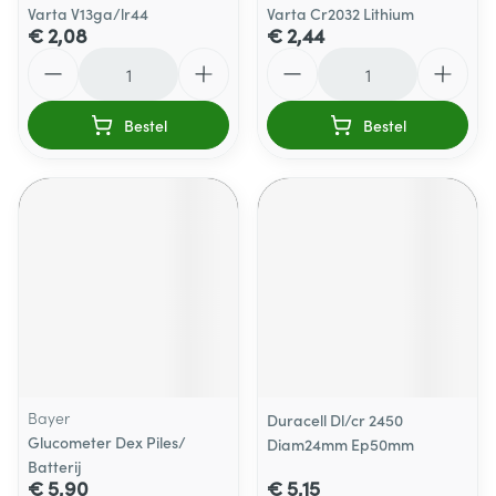
Varta V13ga/lr44
Varta Cr2032 Lithium
€ 2,08
€ 2,44
Aantal
Aantal
Bestel
Bestel
Bayer
Duracell Dl/cr 2450
Glucometer Dex Piles/
Diam24mm Ep50mm
Batterij
€ 5,90
€ 5,15