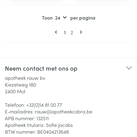
Toon
per pagina
Pagina's
U lees momenteel pagina
Pagina
1
2
Neem contact met ons op
apotheek rauw bv
Kiezelweg 180
2400
Mol
Telefoon:
+32(0)14 81 00 77
E-mailadres:
rauw@
apotheekcobra.be
APB nummer:
132511
Apotheek titularis:
Sofie Jacobs
BTW nummer:
BE0404213648