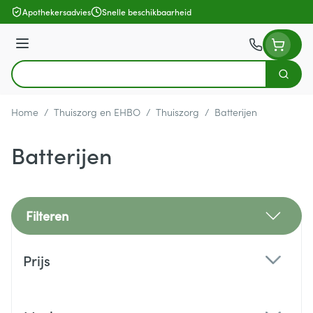
Ga naar de inhoud
Apothekersadvies
Snelle beschikbaarheid
Menu
Zoek
Product, merk, categorie...
Home
/
Thuiszorg en EHBO
/
Thuiszorg
/
Batterijen
Batterijen
Filteren
Doorgaan naar productlijst
Prijs
filter