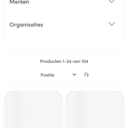
Merken
filter
Organisaties
filter
Producten
1
-
24
van
104
Sorteer op: