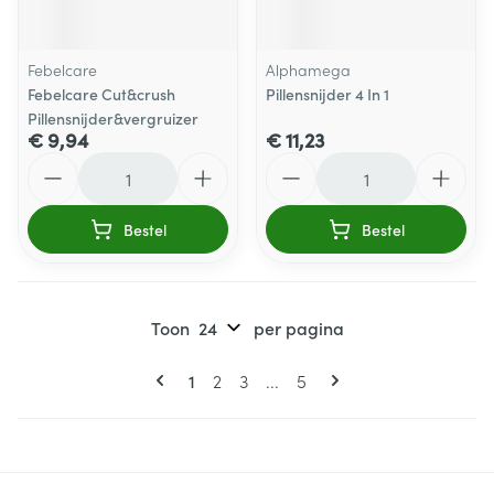
Febelcare
Alphamega
Febelcare Cut&crush
Pillensnijder 4 In 1
Pillensnijder&vergruizer
€ 9,94
€ 11,23
Aantal
Aantal
Bestel
Bestel
Toon
per pagina
Pagina's
U lees momenteel pagina
Pagina
Pagina
Pagina
1
2
3
...
5