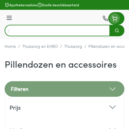
Ga naar de inhoud
Apothekersadvies
Snelle beschikbaarheid
Menu
Zoek
Product, merk, categorie...
Home
/
Thuiszorg en EHBO
/
Thuiszorg
/
Pillendozen en access
Pillendozen en accessoires
Filteren
Doorgaan naar productlijst
Prijs
filter