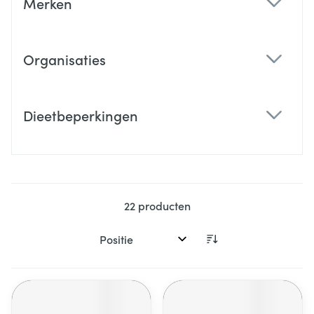
Merken
filter
Organisaties
filter
Dieetbeperkingen
filter
22
producten
Sorteer op: