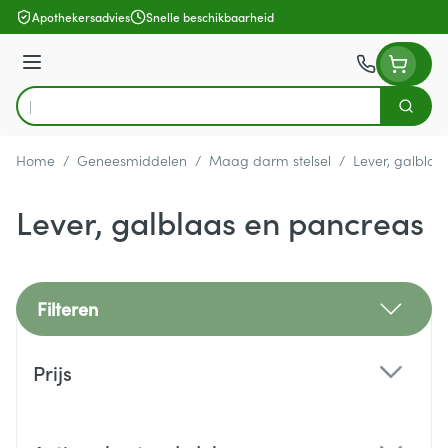
Ga naar de inhoud
Apothekersadvies
Snelle beschikbaarheid
Menu
Zoek
Product, merk, categorie...
Home
/
Geneesmiddelen
/
Maag darm stelsel
/
Lever, galblaa
Lever, galblaas en pancreas
Filteren
Doorgaan naar productlijst
Prijs
filter