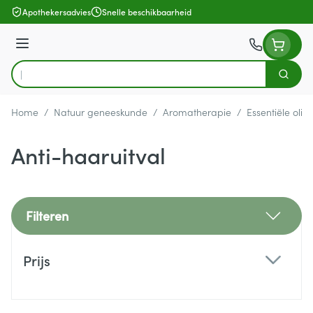
Ga naar de inhoud
Apothekersadvies
Snelle beschikbaarheid
Menu
Zoek
Product, merk, categorie...
Home
/
Natuur geneeskunde
/
Aromatherapie
/
Essentiële olië
Anti-haaruitval
Filteren
Doorgaan naar productlijst
Prijs
filter