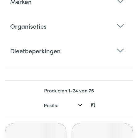
Merken
filter
Organisaties
filter
Dieetbeperkingen
filter
Producten
1
-
24
van
75
Sorteer op: