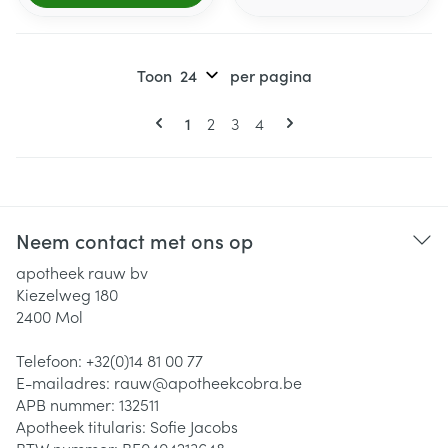
Toon
per pagina
Pagina's
U lees momenteel pagina
Pagina
Pagina
Pagina
1
2
3
4
Neem contact met ons op
apotheek rauw bv
Kiezelweg 180
2400
Mol
Telefoon:
+32(0)14 81 00 77
E-mailadres:
rauw@
apotheekcobra.be
APB nummer:
132511
Apotheek titularis:
Sofie Jacobs