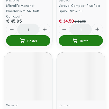
Microlife
Veroval
Microlife Manchet
Veroval Compact Plus Pols
Bloeddrukm. M/l Soft
Bpw26 9252010
Conic.cuff
€ 45,95
€ 34,50
€ 53,08
Aantal
Aantal
Bestel
Bestel
Veroval
Omron