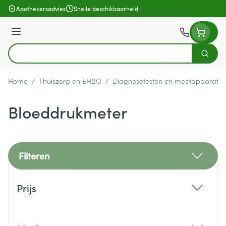
Ga naar de inhoud
Apothekersadvies
Snelle beschikbaarheid
Menu
Zoek
Product, merk, categorie...
Home
/
Thuiszorg en EHBO
/
Diagnosetesten en meetapparatuu
Bloeddrukmeter
Filteren
Doorgaan naar productlijst
Prijs
filter