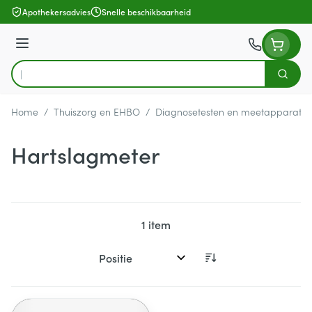
Ga naar de inhoud
Apothekersadvies
Snelle beschikbaarheid
Menu
Zoek
Product, merk, categorie...
Home
/
Thuiszorg en EHBO
/
Diagnosetesten en meetapparatuu
Hartslagmeter
1
item
Sorteer op: