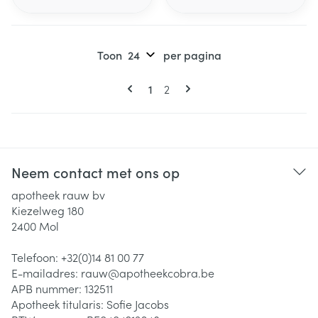
Toon
per pagina
Pagina's
U lees momenteel pagina
Pagina
1
2
Neem contact met ons op
apotheek rauw bv
Kiezelweg 180
2400
Mol
Telefoon:
+32(0)14 81 00 77
E-mailadres:
rauw@
apotheekcobra.be
APB nummer:
132511
Apotheek titularis:
Sofie Jacobs