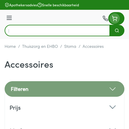
Ga naar de inhoud
Apothekersadvies
Snelle beschikbaarheid
Menu
Zoek
Product, merk, categorie...
Home
/
Thuiszorg en EHBO
/
Stoma
/
Accessoires
Accessoires
Filteren
Doorgaan naar productlijst
Prijs
filter