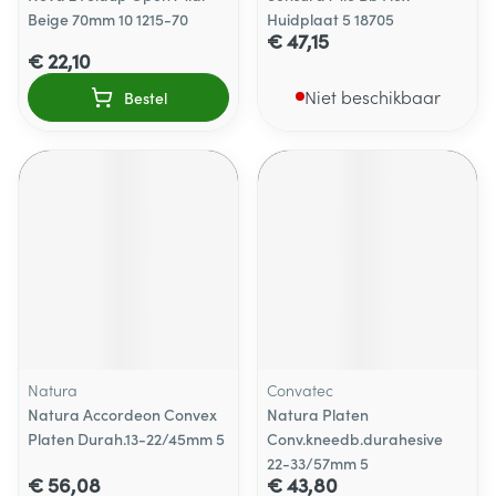
Beige 70mm 10 1215-70
Huidplaat 5 18705
€ 47,15
€ 22,10
Niet beschikbaar
Bestel
Natura
Convatec
Natura Accordeon Convex
Natura Platen
Platen Durah.13-22/45mm 5
Conv.kneedb.durahesive
22-33/57mm 5
€ 56,08
€ 43,80