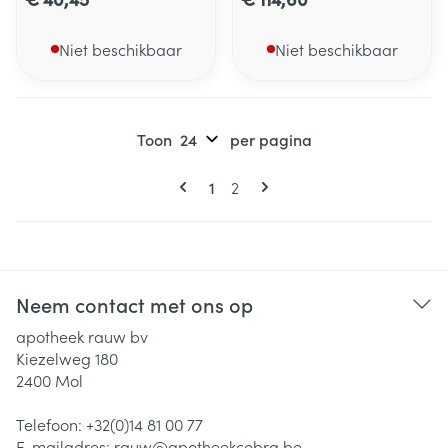
Niet beschikbaar
Niet beschikbaar
Toon
per pagina
Pagina's
U lees momenteel pagina
Pagina
1
2
Neem contact met ons op
apotheek rauw bv
Kiezelweg 180
2400
Mol
Telefoon:
+32(0)14 81 00 77
E-mailadres:
rauw@
apotheekcobra.be