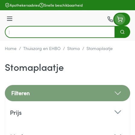
Ga naar de inhoud
Apothekersadvies
Snelle beschikbaarheid
Menu
Zoek
Product, merk, categorie...
Home
/
Thuiszorg en EHBO
/
Stoma
/
Stomaplaatje
Stomaplaatje
Filteren
Doorgaan naar productlijst
Prijs
filter