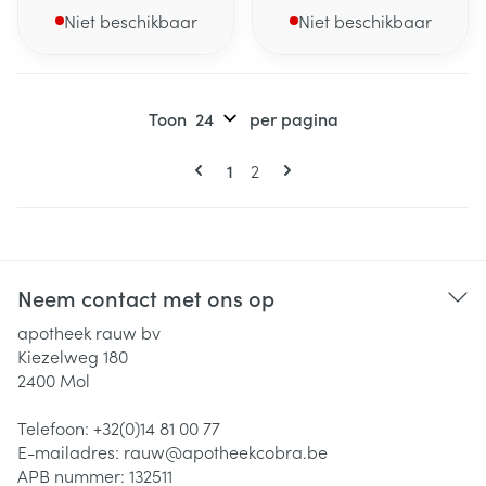
Niet beschikbaar
Niet beschikbaar
Toon
per pagina
Pagina's
U lees momenteel pagina
Pagina
1
2
Neem contact met ons op
apotheek rauw bv
Kiezelweg 180
2400
Mol
Telefoon:
+32(0)14 81 00 77
E-mailadres:
rauw@
apotheekcobra.be
APB nummer:
132511