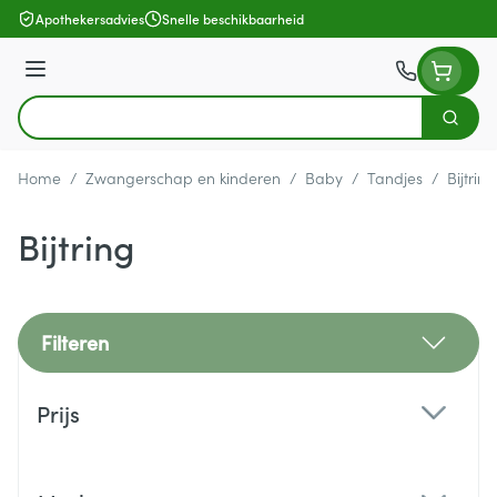
Ga naar de inhoud
Apothekersadvies
Snelle beschikbaarheid
Menu
Zoek
Product, merk, categorie...
Home
/
Zwangerschap en kinderen
/
Baby
/
Tandjes
/
Bijtring
Bijtring
Filteren
Doorgaan naar productlijst
Prijs
filter