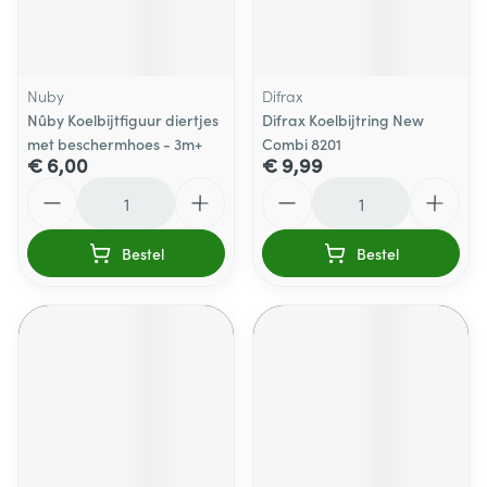
Nuby
Difrax
Nûby Koelbijtfiguur diertjes
Difrax Koelbijtring New
met beschermhoes - 3m+
Combi 8201
€ 6,00
€ 9,99
Aantal
Aantal
Bestel
Bestel